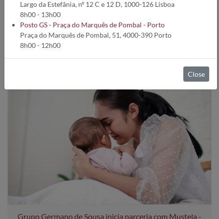
Largo da Estefânia, nº 12 C e 12 D, 1000-126 Lisboa
8h00 - 13h00
2026
2025
2024
2023
2022
2021
2020
2019
2018
Posto GS - Praça do Marquês de Pombal - Porto
Praça do Marquês de Pombal, 51, 4000-390 Porto
2017
2016
2015
2014
2013
2012
2011
2010
2009
8h00 - 12h00
2008
2007
2006
Close
Grupo Germano de Sousa inicia parceria com Mustela -