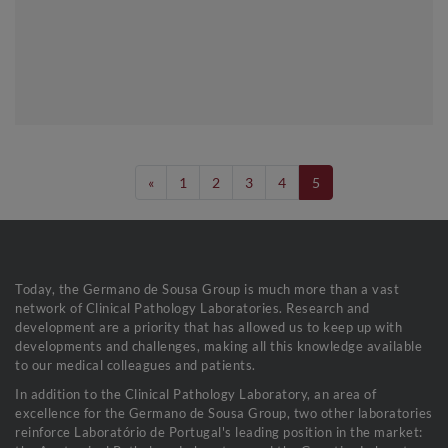
«
1
2
3
4
5
Today, the Germano de Sousa Group is much more than a vast
network of Clinical Pathology Laboratories. Research and
development are a priority that has allowed us to keep up with
developments and challenges, making all this knowledge available
to our medical colleagues and patients.
In addition to the Clinical Pathology Laboratory, an area of
excellence for the Germano de Sousa Group, two other laboratories
reinforce Laboratório de Portugal's leading position in the market: