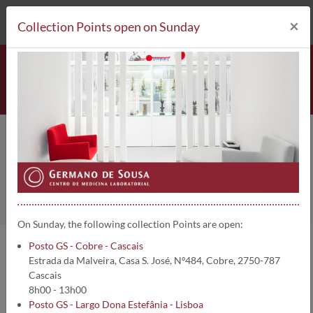
212 693 530*
Collection Points
×
Collection Points open on Sunday
News - 2024 - page 5/5
Home
About us
News
On Sunday, the following collection Points are open:
Posto GS - Cobre - Cascais
Estrada da Malveira, Casa S. José, Nº484, Cobre, 2750-787
See our news list below.
Cascais
8h00 - 13h00
Posto GS - Largo Dona Estefânia - Lisboa