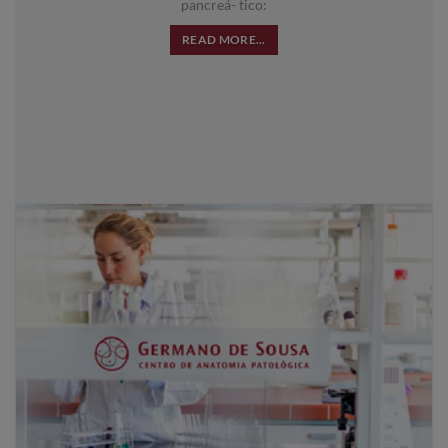
pancreá- tico:
READ MORE...