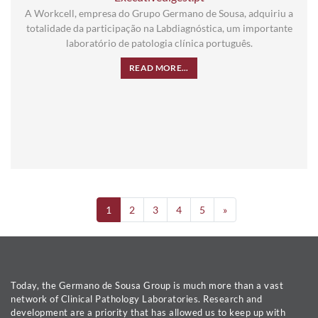
A Workcell, empresa do Grupo Germano de Sousa, adquiriu a
totalidade da participação na Labdiagnóstica, um importante
laboratório de patologia clínica português.
READ MORE...
1
2
3
4
5
»
Today, the Germano de Sousa Group is much more than a vast
network of Clinical Pathology Laboratories. Research and
development are a priority that has allowed us to keep up with