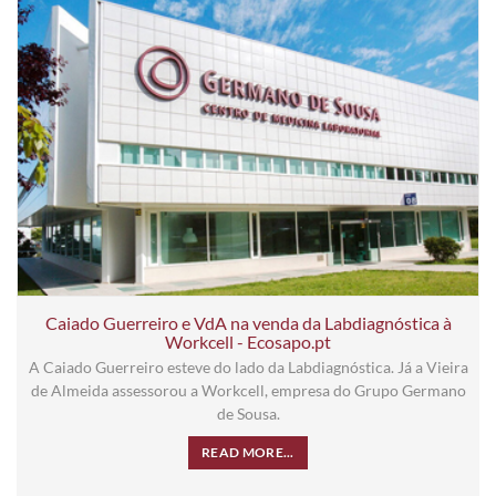
Caiado Guerreiro e VdA na venda da Labdiagnóstica à
Workcell - Ecosapo.pt
A Caiado Guerreiro esteve do lado da Labdiagnóstica. Já a Vieira
de Almeida assessorou a Workcell, empresa do Grupo Germano
de Sousa.
READ MORE...