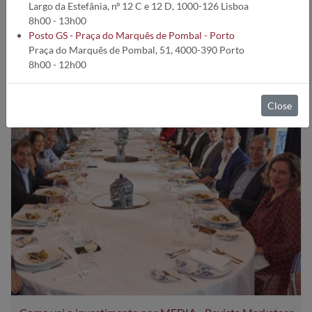
Largo da Estefânia, nº 12 C e 12 D, 1000-126 Lisboa
8h00 - 13h00
2026
2025
2024
2023
2022
2021
2020
2019
2018
Posto GS - Praça do Marquês de Pombal - Porto
Praça do Marquês de Pombal, 51, 4000-390 Porto
2017
2016
2015
2014
2013
2012
2011
2010
2009
8h00 - 12h00
2008
2007
2006
Close