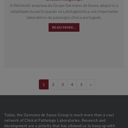
A Workcell, empresa do Grupo Germano de Sousa, adquiriu a
totalidade da participação na Labdiagnóstica, um importante
laboratório de patologia clínica português.
READ MORE...
1
2
3
4
5
»
Today, the Germano de Sousa Group is much more than a vast
network of Clinical Pathology Laboratories. Research and
development are a priority that has allowed us to keep up with