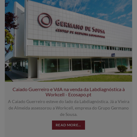
Caiado Guerreiro e VdA na venda da Labdiagnóstica à
Workcell - Ecosapo.pt
A Caiado Guerreiro esteve do lado da Labdiagnóstica. Já a Vieira
de Almeida assessorou a Workcell, empresa do Grupo Germano
de Sousa.
READ MORE...