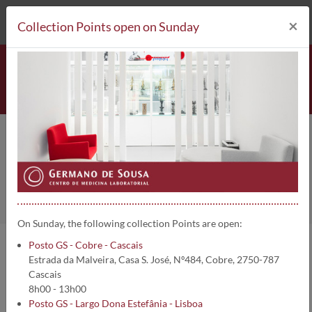
212 693 530*
Collection Points
×
Collection Points open on Sunday
News - 2023 - page 1/5
Home
About us
News
On Sunday, the following collection Points are open:
Posto GS - Cobre - Cascais
Estrada da Malveira, Casa S. José, Nº484, Cobre, 2750-787
See our news list below.
Cascais
8h00 - 13h00
Posto GS - Largo Dona Estefânia - Lisboa