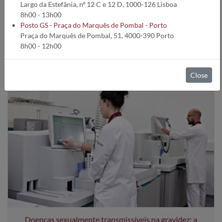
Largo da Estefânia, nº 12 C e 12 D, 1000-126 Lisboa
8h00 - 13h00
2026
2025
2024
2023
2022
2021
2020
2019
2018
Posto GS - Praça do Marquês de Pombal - Porto
Praça do Marquês de Pombal, 51, 4000-390 Porto
2017
2016
2015
2014
2013
2012
2011
2010
2009
8h00 - 12h00
2008
2007
2006
Close
Doenças sexualmente transmissíveis na gravidez: a