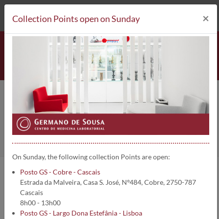
212 693 530*
Collection Points
×
Collection Points open on Sunday
News - 2016 - page 2/4
Home
About us
News
On Sunday, the following collection Points are open:
Posto GS - Cobre - Cascais
Estrada da Malveira, Casa S. José, Nº484, Cobre, 2750-787
See our news list below.
Cascais
8h00 - 13h00
Posto GS - Largo Dona Estefânia - Lisboa