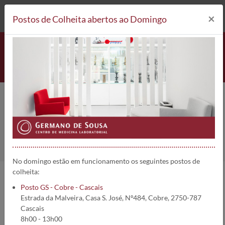
212 693 530*
Postes de Prélèvement
×
Postos de Colheita abertos ao Domingo
Administration
Home
Qui sommes nous
Administration
No domingo estão em funcionamento os seguintes postos de
colheita:
Grupo Germano de Sousa
Posto GS - Cobre - Cascais
Estrada da Malveira, Casa S. José, Nº484, Cobre, 2750-787
Consulte em baixo a lista dos membros do Conselho de
Cascais
Administração do Grupo Germano de Sousa.
8h00 - 13h00