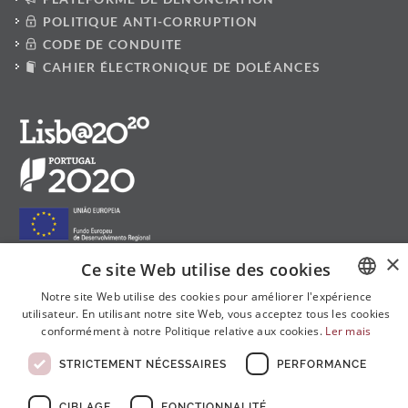
POLITIQUE ANTI-CORRUPTION
CODE DE CONDUITE
CAHIER ÉLECTRONIQUE DE DOLÉANCES
×
Ce site Web utilise des cookies
Notre site Web utilise des cookies pour améliorer l'expérience
Suivez-nous sur les réseaux sociaux:
utilisateur. En utilisant notre site Web, vous acceptez tous les cookies
PORTUGUESE
conformément à notre Politique relative aux cookies.
Ler mais
ENGLISH
STRICTEMENT NÉCESSAIRES
PERFORMANCE
FRENCH
CIBLAGE
FONCTIONNALITÉ