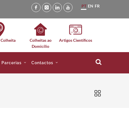
PT
EN
FR
 Colheita
Colheitas ao
Artigos Científicos
Domicílio
e Parcerias
Contactos