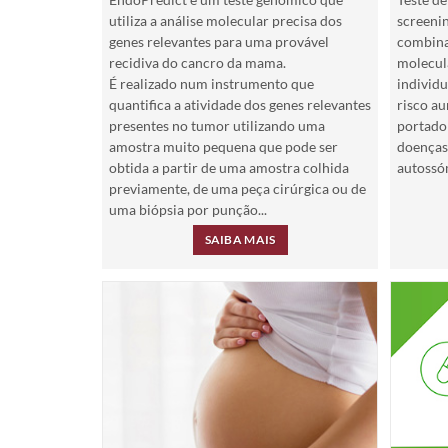
utiliza a análise molecular precisa dos
screenin
genes relevantes para uma provável
combina
recidiva do cancro da mama.
molecul
É realizado num instrumento que
individu
quantifica a atividade dos genes relevantes
risco au
presentes no tumor utilizando uma
portado
amostra muito pequena que pode ser
doenças
obtida a partir de uma amostra colhida
autossóm
previamente, de uma peça cirúrgica ou de
uma biópsia por punção...
SAIBA MAIS