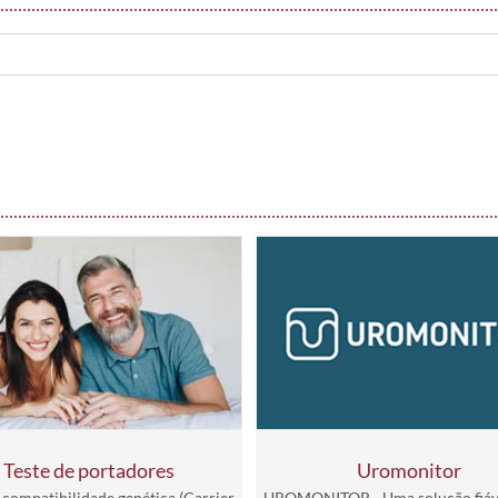
Teste de portadores
Uromonitor
 compatibilidade genética (Carrier
UROMONITOR - Uma solução fiáv