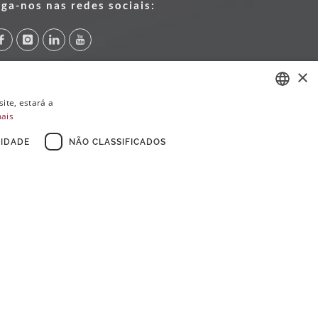
iga-nos nas redes sociais:
×
ite, estará a
mais
PORTUGUESE
ENGLISH
IDADE
NÃO CLASSIFICADOS
FRENCH