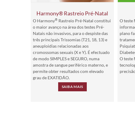
Harmony® Rastreio Pré-Natal
®
O Harmony
Rastreio Pré-Natal constitui
O teste
o maior avanço na área dos testes Pré-
informaç
Natais não invasivos, para o despiste das
plano f
três principais Trissomias (T21, 18, 13) e
tratamen
aneuploidias relacionadas aos
Psiquiat
cromossomas sexuais (X e Y). É efectuado
Diabetes
de modo SIMPLES e SEGURO, numa
O teste
amostra de sangue periférico materno, e
tecnolo
permite obter resultados com elevado
precisão
grau de EXATIDÃO.
SAIBA MAIS