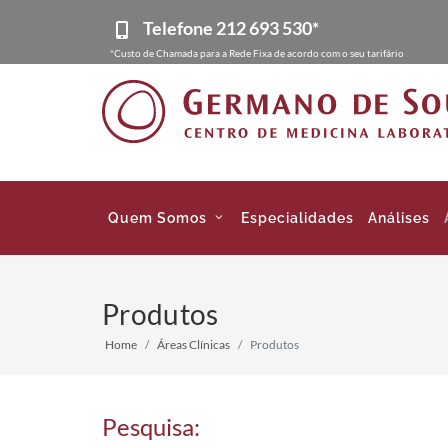
Telefone
212 693 530*
*Custo de Chamada para a Rede Fixa de acordo com o seu tarifário
Quem Somos
Especialidades
Análises
Produtos
Home
Áreas Clínicas
Produtos
Pesquisa: