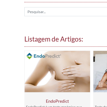
Listagem de Artigos:
EndoPredict
EndoPredict é um teste genómico que
Teste de