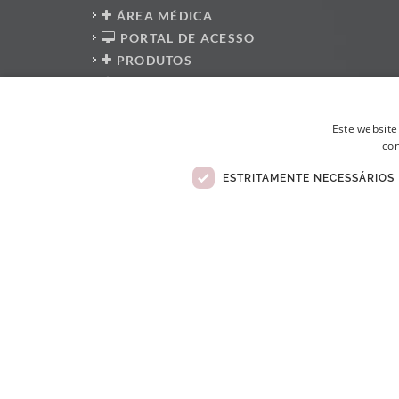
ÁREA MÉDICA
PORTAL DE ACESSO
PRODUTOS
POLÍTICA DE PRIVACIDADE
PROTECÇÃO DE DADOS
PRESS KIT
Este website
con
PLATAFORMA DO DENUNCIANTE
POLÍTICA ANTI-CORRUPÇÃO
ESTRITAMENTE NECESSÁRIOS
CÓDIGO DE CONDUTA
LIVRO DE RECLAMAÇÕES ELETRÓNICO
© Copyright 2026 . Todos Os Direitos Reservados