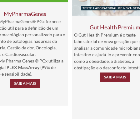
MyPharmaGenes
 MyPharmaGenes® PGx fornece
Gut Health Premiu
ão útil para a definição de um
armacológico personalizado para o
O Gut Health Premium é o teste
to de patologias nas áreas da
laboratorial de nova geração que 
ria, Gestão da dor, Oncologia,
analisar a comunidade microbiana
 e Cardiovascular.
intestino e ajudá-lo a prevenir co
 My Pharma Genes ® PGx utiliza a
como a obesidade, a diabetes, a
gia
iPLEX MassArray
(99% de
obstipação e o desconforto intesti
 e sensibilidade).
SAIBA MAIS
SAIBA MAIS