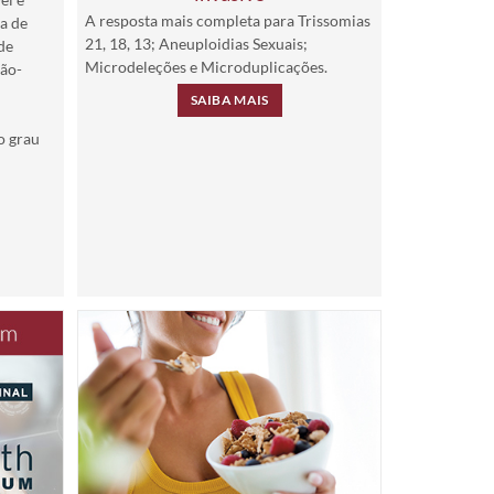
A resposta mais completa para Trissomias
a de
21, 18, 13; Aneuploidias Sexuais;
 de
Microdeleções e Microduplicações.
Não-
SAIBA MAIS
o grau