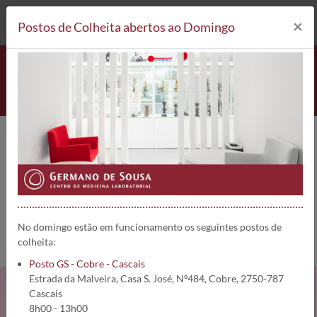
212 693 530*
Postos de Colheita
×
Postos de Colheita abertos ao Domingo
Germano de Sousa e Mustela
juntos no cuidado da mamã e do
bebé
No domingo estão em funcionamento os seguintes postos de
Home
Projetos e Parcerias
Parceria Germano de sousa e Mustela
colheita:
Posto GS - Cobre - Cascais
Estrada da Malveira, Casa S. José, Nº484, Cobre, 2750-787
Cascais
8h00 - 13h00