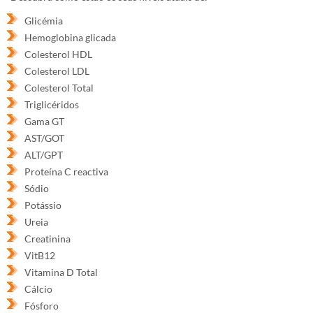
Glicémia
Hemoglobina glicada
Colesterol HDL
Colesterol LDL
Colesterol Total
Triglicéridos
Gama GT
AST/GOT
ALT/GPT
Proteína C reactiva
Sódio
Potássio
Ureia
Creatinina
VitB12
Vitamina D Total
Cálcio
Fósforo