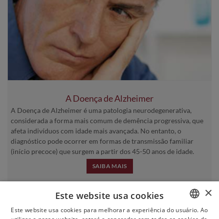
A Doença de Alzheimer
A Doença de Alzheimer é uma patologia neurodegenerativa,
considerada a forma mais comum de demência progressiva, que
afeta indivíduos com idade mais avançada. No entanto, o
diagnóstico pode ocorrer em formas de transmissão familiar
(início precoce) que surgem a partir dos 45-50 anos de idade.
SAIBA MAIS
×
Este website usa cookies
Este website usa cookies para melhorar a experiência do usuário. Ao
PORTUGUESE