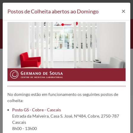
212 693 530*
Postos de Colheita
×
Postos de Colheita abertos ao Domingo
Áreas Clínicas
Home
Áreas Clínicas
No domingo estão em funcionamento os seguintes postos de
colheita:
Consulte em baixo a nossa lista de Exames, Diagnósticos, Rastreios
Posto GS - Cobre - Cascais
e Artigos informativos sobre os diversos temas de saúde.
Estrada da Malveira, Casa S. José, Nº484, Cobre, 2750-787
Pode utilizar os filtros em baixo para o ajudar a encontrar a
Cascais
informação que precisa.
8h00 - 13h00