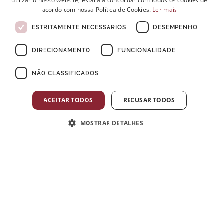
utilizar o nosso website, estará a concordar com todos os cookies de
acordo com nossa Política de Cookies.
Ler mais
ENGLISH
ESTRITAMENTE NECESSÁRIOS
DESEMPENHO
FRENCH
DIRECIONAMENTO
FUNCIONALIDADE
NÃO CLASSIFICADOS
ACEITAR TODOS
RECUSAR TODOS
MOSTRAR DETALHES
×
Postos de Colheitas abertos ao Domingo
Sintomas de Alzheimer aos 50 anos
O Alzheimer, uma doença neurodegenerativa comum, é
frequentemente associado à idade avançada. No entanto, é
crucial reconhecer que os sintomas de Alzheimer aos 50 anos
podem surgir, especialmente em casos de transmissão familiar.