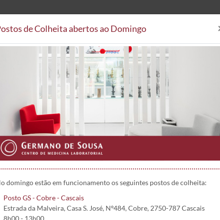
ostos de Colheita abertos ao Domingo
Análises Clínicas
Postos de
Áreas Clínicas
Postos de Colheita
Convenções
Projetos 
e Sousa - 2024 - página 4/5
o domingo estão em funcionamento os seguintes postos de colheita:
Posto GS - Cobre - Cascais
Estrada da Malveira, Casa S. José, Nº484, Cobre, 2750-787 Cascais
8h00 - 13h00