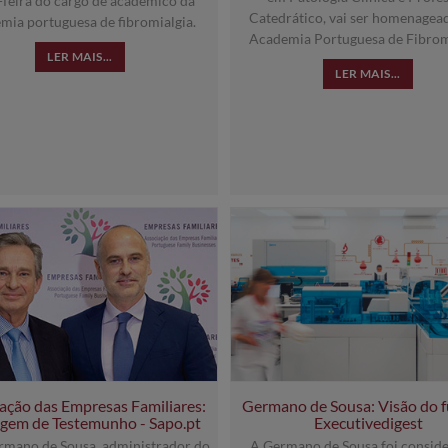
-feira do cargo de académico da
Catedrático, vai ser homenagea
mia portuguesa de fibromialgia.
Academia Portuguesa de Fibromi
LER MAIS...
LER MAIS...
ação das Empresas Familiares:
Germano de Sousa: Visão do f
gem de Testemunho - Sapo.pt
Executivedigest
rmano de Sousa, administrador do
A Germano de Sousa foi conside