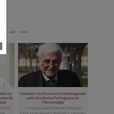
2008
2007
2006
ado na
Germano de Sousa será homenageado
uesa de
pela Academia Portuguesa de
a.pt
Fibromialgia
ialista
O médico especialista em Patologia
ssor
Clínica e Professor Catedrático, Germano