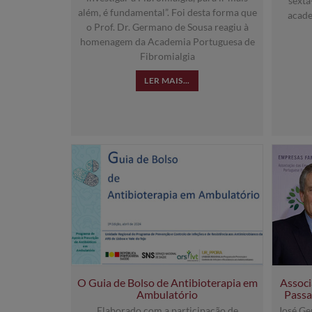
sexta
além, é fundamental”. Foi desta forma que
acade
o Prof. Dr. Germano de Sousa reagiu à
homenagem da Academia Portuguesa de
Fibromialgia
LER MAIS...
O Guia de Bolso de Antibioterapia em
Associ
Ambulatório
Passa
Elaborado com a participação de
José Ge