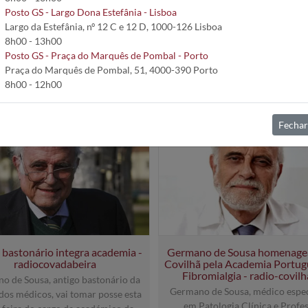
Posto GS - Largo Dona Estefânia - Lisboa
Largo da Estefânia, nº 12 C e 12 D, 1000-126 Lisboa
8h00 - 13h00
Posto GS - Praça do Marquês de Pombal - Porto
Praça do Marquês de Pombal, 51, 4000-390 Porto
8h00 - 12h00
2018
2017
2016
2015
2014
2013
2012
2011
2010
2009
Fechar
 bastonário integra academia -
Germano de Sousa homenage
radiocovadabeira
Covilhã pela Academia Portug
Fibromialgia - radio-covilh
o de Sousa, antigo bastonário da
Germano de Sousa, médico espec
os médicos, vai tomar posse esta
em Patologia Clínica e Profe