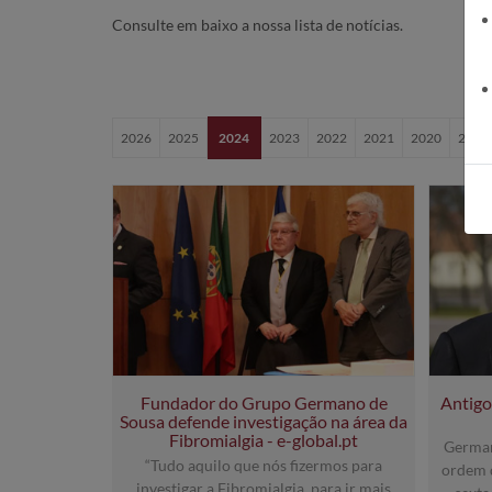
Consulte em baixo a nossa lista de notícias.
2026
2025
2024
2023
2022
2021
2020
2019
Fundador do Grupo Germano de
Antigo
Sousa defende investigação na área da
Fibromialgia - e-global.pt
German
“Tudo aquilo que nós fizermos para
ordem d
investigar a Fibromialgia, para ir mais