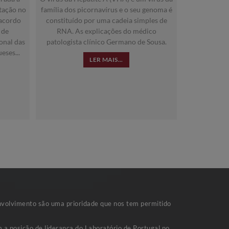
tação no
família dos picornavírus e o seu genoma é
 acordo
constituído por uma cadeia simples de
 de
RNA. As explicações do médico
onal das
patologista clínico Germano de Sousa.
eses...
LER MAIS...
nvolvimento são uma prioridade que nos tem permitido
 a posição de liderança do Laboratório de Portugal no