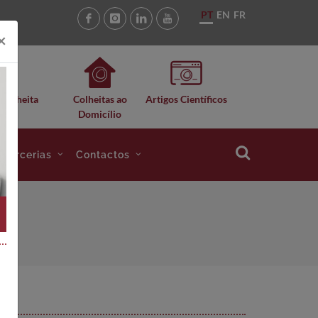
PT
EN
FR
×
 Colheita
Colheitas ao
Artigos Científicos
Domicílio
e Parcerias
Contactos