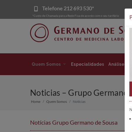
Telefone
212 693 530*
*Custo de Chamada para a Rede Fixa de acordo com o seu tarifário
P
Quem Somos
Especialidades
Análises
Noticias – Grupo Germano d
Home
Quem Somos
Notícias
N
Notícias Grupo Germano de Sousa