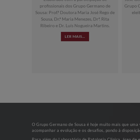
profissionais dos Grupo Germano de
Grupo G
Sousa: Prof.ª Doutora Maria José Rego de
elei
Sousa, Dr.ª Maria Menezes, Drª. Rita
Ribeiro e Dr. Luís Nogueira Martins.
LER MAIS...
O Grupo Germano de Sousa é hoje muito mais que uma va
acompanhar a evolução e os desafios, pondo à disposiçã
Para além do Laboratório de Patologia Clínica, área de 