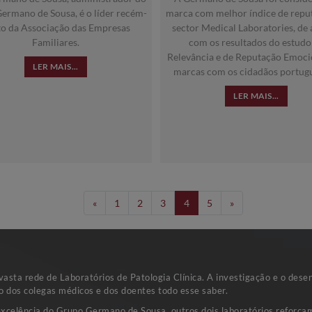
ermano de Sousa, é o líder recém-
marca com melhor índice de repu
to da Associação das Empresas
sector Medical Laboratories, de
Familiares.
com os resultados do estudo
Relevância e de Reputação Emoci
LER MAIS...
marcas com os cidadãos portugu
LER MAIS...
«
1
2
3
4
5
»
sta rede de Laboratórios de Patologia Clínica. A investigação e o dese
o dos colegas médicos e dos doentes todo esse saber.
excelência do Grupo Germano de Sousa, outros dois laboratórios reforçam