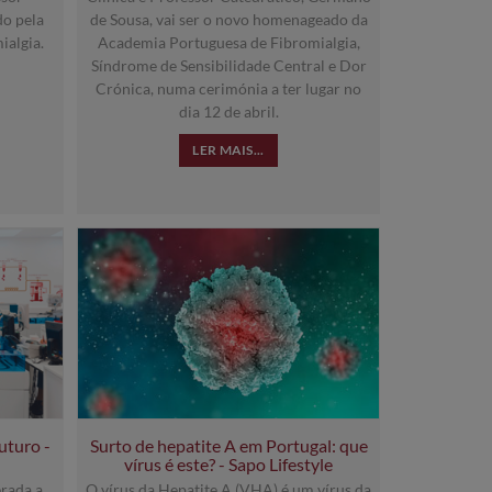
do pela
de Sousa, vai ser o novo homenageado da
algia.
Academia Portuguesa de Fibromialgia,
Síndrome de Sensibilidade Central e Dor
Crónica, numa cerimónia a ter lugar no
dia 12 de abril.
LER MAIS...
uturo -
Surto de hepatite A em Portugal: que
vírus é este? - Sapo Lifestyle
rada a
O vírus da Hepatite A (VHA) é um vírus da