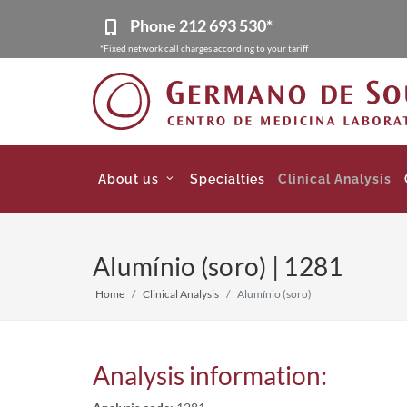
Phone
212 693 530*
*Fixed network call charges according to your tariff
About us
Specialties
Clinical Analysis
Alumínio (soro) | 1281
Home
Clinical Analysis
Alumínio (soro)
Analysis information: