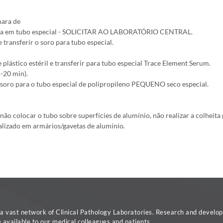
mara de
izada em tubo especial - SOLICITAR AO LABORATÓRIO CENTRAL.
 transferir o soro para tubo especial.
 plástico estéril e transferir para tubo especial Trace Element Serum.
5-20 min).
 soro para o tubo especial de polipropileno PEQUENO seco especial.
ão colocar o tubo sobre superfícies de alumínio, não realizar a colheita
alizado em armários/gavetas de alumínio.
vast network of Clinical Pathology Laboratories. Research and developm
available to our medical colleagues and patients.