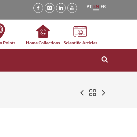
PT
EN
FR
n Points
Home Collections
Scientific Articles