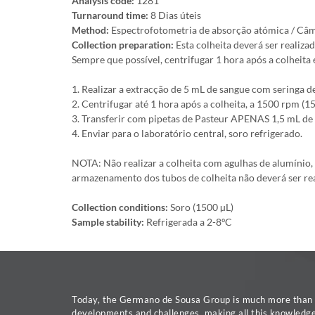
Analysis code:
1281
Turnaround time:
8 Dias úteis
Method:
Espectrofotometria de absorção atómica / Câ
Collection preparation:
Esta colheita deverá ser real
Sempre que possível, centrifugar 1 hora após a colheita e
1. Realizar a extracção de 5 mL de sangue com seringa de
2. Centrifugar até 1 hora após a colheita, a 1500 rpm (1
3. Transferir com pipetas de Pasteur APENAS 1,5 mL de
4. Enviar para o laboratório central, soro refrigerado.
NOTA: Não realizar a colheita com agulhas de alumínio, n
armazenamento dos tubos de colheita não deverá ser re
Collection conditions:
Soro (1500 µL)
Sample stability:
Refrigerada a 2-8ºC
Today, the Germano de Sousa Group is much more than a 
developments and challenges, making all this knowledge 