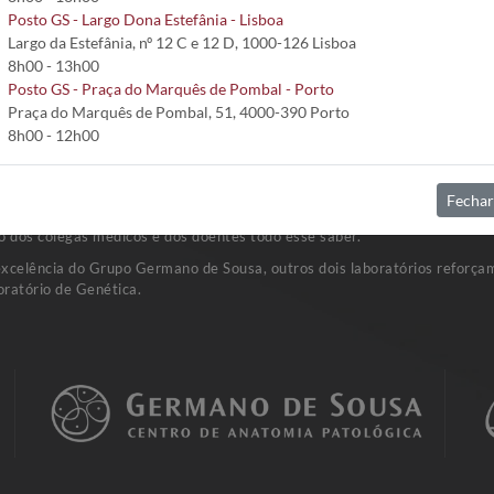
Posto GS - Largo Dona Estefânia - Lisboa
Largo da Estefânia, nº 12 C e 12 D, 1000-126 Lisboa
8h00 - 13h00
Posto GS - Praça do Marquês de Pombal - Porto
Praça do Marquês de Pombal, 51, 4000-390 Porto
8h00 - 12h00
Fechar
sta rede de Laboratórios de Patologia Clínica. A investigação e o dese
o dos colegas médicos e dos doentes todo esse saber.
excelência do Grupo Germano de Sousa, outros dois laboratórios reforçam
ratório de Genética.