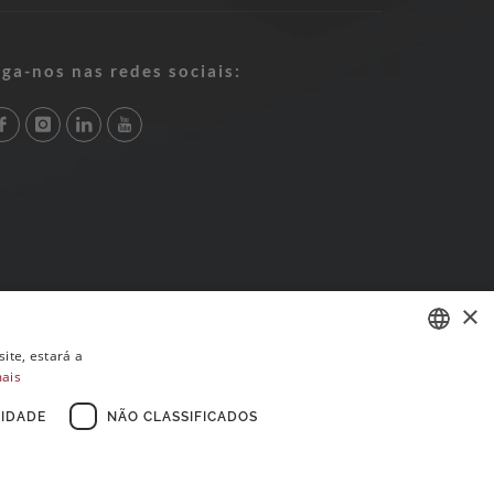
iga-nos nas redes sociais:
×
ite, estará a
mais
PORTUGUESE
ENGLISH
IDADE
NÃO CLASSIFICADOS
FRENCH