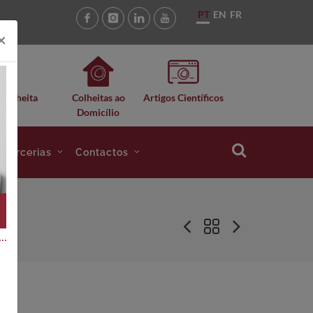
PT
EN
FR
×
 Colheita
Colheitas ao
Artigos Científicos
Domicílio
e Parcerias
Contactos