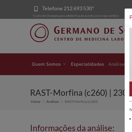
Telefone
212 693 530*
*Custo de Chamada para a Rede Fixa de acordo com o seu tarifário
P
Quem Somos
Especialidades
Análises
RAST-Morfina (c260) | 230
Home
Análises
RAST-Morfina (c260)
N
Informações da análise: