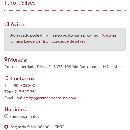
Faro :: Silves
Aviso:
Ao sábado pode dirigir-se ao posto mais próximo:
Posto na
Clínica Lagoa Centro - Quiosque de Silves
Morada:
Rua da Liberdade, Bloco D, 8375-109 São Bartolomeu de Messines
Contactos:
Tel.:
282 333 300
Tlm.:
917 597 351
Email:
m8.cmlgs@germanodesousa.com
Horários:
Funcionamento:
Segunda-feira: 08h00 - 19h00