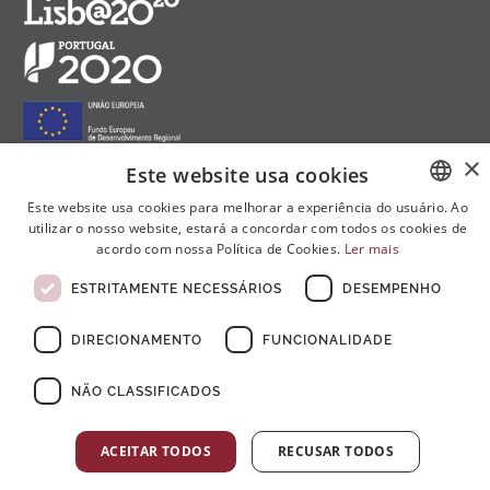
×
Este website usa cookies
Este website usa cookies para melhorar a experiência do usuário. Ao
Siga-nos nas redes sociais:
utilizar o nosso website, estará a concordar com todos os cookies de
PORTUGUESE
acordo com nossa Política de Cookies.
Ler mais
ENGLISH
ESTRITAMENTE NECESSÁRIOS
DESEMPENHO
FRENCH
DIRECIONAMENTO
FUNCIONALIDADE
NÃO CLASSIFICADOS
© Copyright 2026 . Todos Os Direitos Reservados
ACEITAR TODOS
RECUSAR TODOS