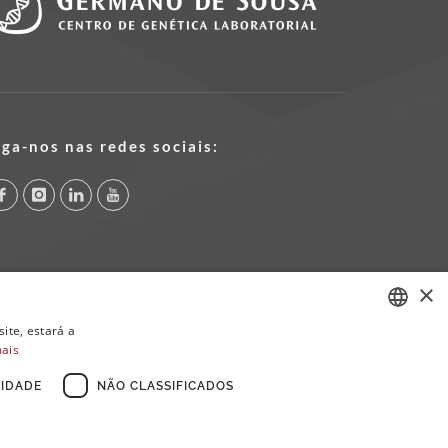
iga-nos nas redes sociais:
×
ite, estará a
mais
PORTUGUESE
ENGLISH
IDADE
NÃO CLASSIFICADOS
FRENCH