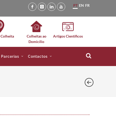
PT
EN
FR
 Colheita
Colheitas ao
Artigos Científicos
Domicílio
e Parcerias
Contactos