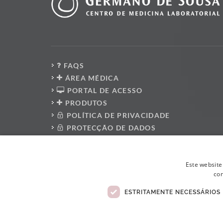
FAQS
ÁREA MÉDICA
PORTAL DE ACESSO
PRODUTOS
POLÍTICA DE PRIVACIDADE
PROTECÇÃO DE DADOS
PRESS KIT
PLATAFORMA DO DENUNCIANTE
Este website
POLÍTICA ANTI-CORRUPÇÃO
con
CÓDIGO DE CONDUTA
LIVRO DE RECLAMAÇÕES ELETRÓNICO
ESTRITAMENTE NECESSÁRIOS