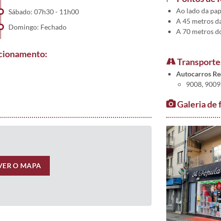
Ao lado da pap
Sábado: 07h30 - 11h00
A 45 metros d
Domingo: Fechado
A 70 metros d
ncionamento:
Transporte
Autocarros R
9008, 9009,
Galeria de 
VER O MAPA