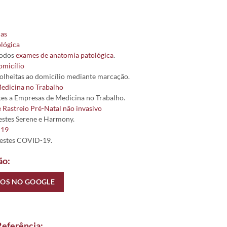
cas
lógica
todos
exames de anatomia patológica
.
omicílio
colheitas ao domicílio mediante marcação.
edicina no Trabalho
es a Empresas de Medicina no Trabalho.
e Rastreio Pré-Natal não invasivo
testes Serene e Harmony.
-19
Testes COVID-19.
ão:
NOS NO GOOGLE
Referência: