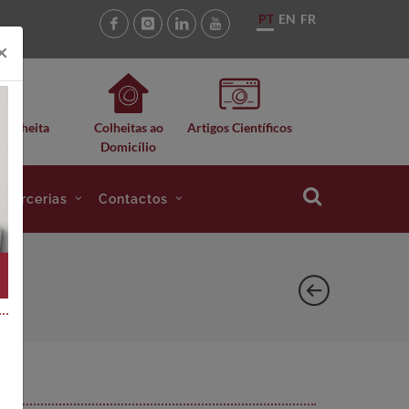
PT
EN
FR
×
 Colheita
Colheitas ao
Artigos Científicos
Domicílio
e Parcerias
Contactos