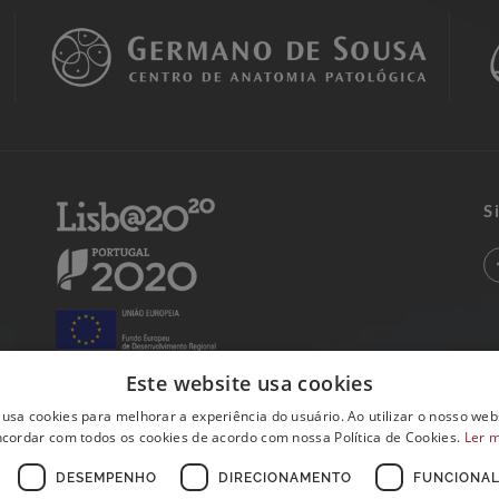
S
Este website usa cookies
 usa cookies para melhorar a experiência do usuário. Ao utilizar o nosso webs
cordar com todos os cookies de acordo com nossa Política de Cookies.
Ler 
DESEMPENHO
DIRECIONAMENTO
FUNCIONAL