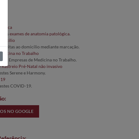
cas
lógica
todos
exames de anatomia patológica
.
omicílio
colheitas ao domicílio mediante marcação.
edicina no Trabalho
es a Empresas de Medicina no Trabalho.
e Rastreio Pré-Natal não invasivo
testes Serene e Harmony.
-19
Testes COVID-19.
ão:
NOS NO GOOGLE
Referência: