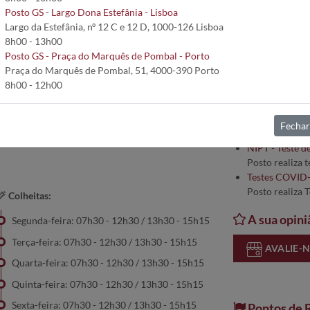
Posto GS - Largo Dona Estefânia - Lisboa
Largo da Estefânia, nº 12 C e 12 D, 1000-126 Lisboa
Serviços:
8h00 - 13h00
nio, 8900-303
Análises Clíni
Posto GS - Praça do Marquês de Pombal - Porto
Anatomia Pato
Praça do Marquês de Pombal, 51, 4000-390 Porto
Posto recebe 
8h00 - 12h00
Colheitas ao d
Posto realiza 
Empresas de M
Fechar
Postos aderent
NIPT - Teste d
Posto realiza 
Testes COVID
Posto realiza 
Colheitas:
A sua opini
Segunda-feira: 07h30 - 12h30 / 13h30 - 15h15
Terça-feira: 07h30 - 12h30 / 13h30 - 15h15
AVALIE-
Quarta-feira: 07h30 - 12h30 / 13h30 - 15h15
Quinta-feira: 07h30 - 12h30 / 13h30 - 15h15
Sexta-feira: 07h30 - 12h30 / 13h30 - 15h15
Pontos de 