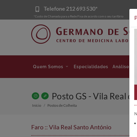
Telefone
212 693 530*
*Custo de Chamada para a Rede Fixa de acordo com o seu tarifário
P
Quem Somos
Especialidades
Análises
Posto GS - Vila Real d
Início
Postos de Colheita
N
Faro :: Vila Real Santo António