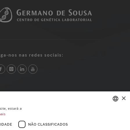
iga-nos nas redes sociais:
×
ite, estará a
mais
PORTUGUESE
ENGLISH
IDADE
NÃO CLASSIFICADOS