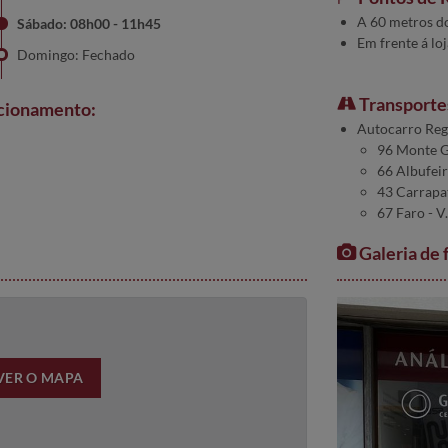
A 60 metros d
Sábado: 08h00 - 11h45
Em frente á lo
Domingo: Fechado
Transporte
ncionamento:
Autocarro Reg
96 Monte G
66 Albufeir
43 Carrapat
67 Faro - V
Galeria de 
VER O MAPA