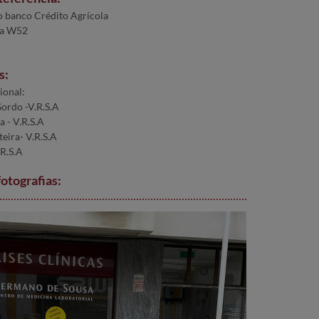
o banco Crédito Agrícola
ja W52
s:
ional:
ordo -V.R.S.A
a - V.R.S.A
eira- V.R.S.A
.R.S.A
fotografias: