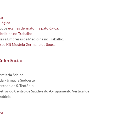
cas
lógica
todos
exames de anatomia patológica
.
edicina no Trabalho
es a Empresas de Medicina no Trabalho.
e ao Kit Mustela Germano de Sousa
Referência:
telaria Sabino
da Fármacia Sudoeste
rcado de S. Teotónio
etros do Centro de Saúde e do Agrupamento Vertical de
Teotónio
s: