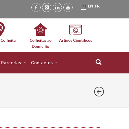
PT
EN
FR
 Colheita
Colheitas ao
Artigos Científicos
Domicílio
e Parcerias
Contactos