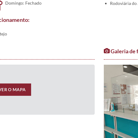
Domingo: Fechado
Rodoviária do 
ncionamento:
tejo
Galeria de 
VER O MAPA