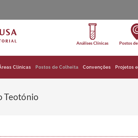
Análises Clínicas
Postos de
Áreas Clínicas
Postos de Colheita
Convenções
Projetos 
o Teotónio