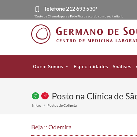
Telefone
212 693 530*
*Custo de Chamada para a Rede Fixa de acordo com o seu tarifário
Quem Somos
Especialidades
Análises
Posto na Clínica de Sã
Início
Postos de Colheita
Beja :: Odemira