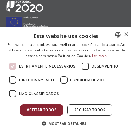
×
Este website usa cookies
Este website usa cookies para melhorar a experiência do usuário. Ao
Siga-nos nas redes sociais:
utilizar o nosso website, estará a concordar com todos os cookies de
PORTUGUESE
acordo com nossa Política de Cookies.
Ler mais
ENGLISH
ESTRITAMENTE NECESSÁRIOS
DESEMPENHO
FRENCH
DIRECIONAMENTO
FUNCIONALIDADE
NÃO CLASSIFICADOS
© Copyright 2026 . Todos Os Direitos Reservados
ACEITAR TODOS
RECUSAR TODOS
MOSTRAR DETALHES