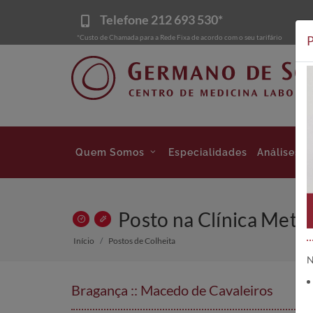
Telefone
212 693 530*
*Custo de Chamada para a Rede Fixa de acordo com o seu tarifário
P
Quem Somos
Especialidades
Análises
Posto na Clínica Metta
Início
Postos de Colheita
N
Bragança :: Macedo de Cavaleiros