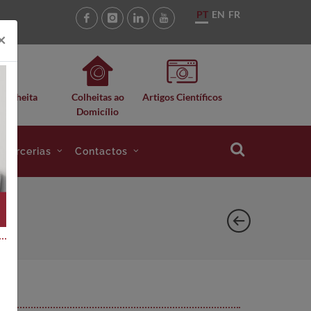
PT
EN
FR
×
 Colheita
Colheitas ao
Artigos Científicos
Domicílio
e Parcerias
Contactos