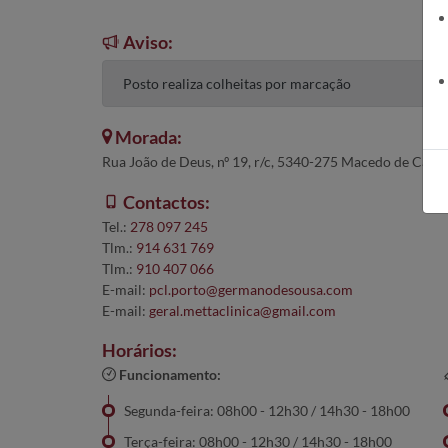
Aviso:
Posto realiza colheitas por marcação
Morada:
Rua João de Deus, nº 19, r/c, 5340-275 Macedo de Caval
Contactos:
Tel.:
278 097 245
Tlm.:
914 631 769
Tlm.:
910 407 066
E-mail:
pcl.porto@germanodesousa.com
E-mail:
geral.mettaclinica@gmail.com
Horários:
Funcionamento:
Segunda-feira: 08h00 - 12h30 / 14h30 - 18h00
Terça-feira: 08h00 - 12h30 / 14h30 - 18h00