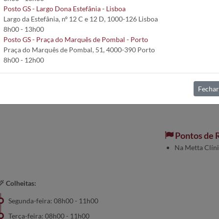
Posto GS - Largo Dona Estefânia - Lisboa
Largo da Estefânia, nº 12 C e 12 D, 1000-126 Lisboa
Serviços:
8h00 - 13h00
Análises Clíni
Posto GS - Praça do Marquês de Pombal - Porto
Anatomia Pato
Praça do Marquês de Pombal, 51, 4000-390 Porto
Posto recebe 
8h00 - 12h00
A sua opini
eiros
Fechar
AVALIE-
Pontos de 
Na Metta Clín
Colheitas:
Segunda-feira: 08h00 - 11h00
Terça-feira: 08h00 - 11h00