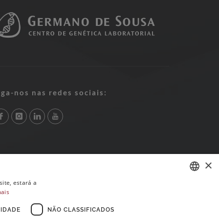
iga-nos nas redes sociais:
×
ite, estará a
mais
PORTUGUESE
ENGLISH
IDADE
NÃO CLASSIFICADOS