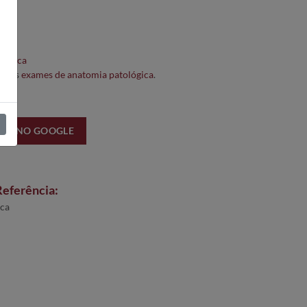
cas
lógica
todos
exames de anatomia patológica
.
ão:
NOS NO GOOGLE
Referência:
ica