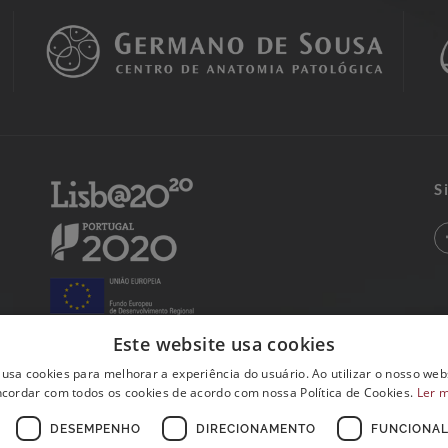
S
Este website usa cookies
 usa cookies para melhorar a experiência do usuário. Ao utilizar o nosso webs
cordar com todos os cookies de acordo com nossa Política de Cookies.
Ler 
DESEMPENHO
DIRECIONAMENTO
FUNCIONAL