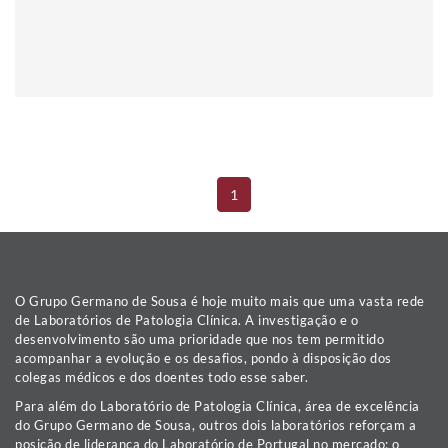
1
O Grupo Germano de Sousa é hoje muito mais que uma vasta rede
de Laboratórios de Patologia Clínica. A investigação e o
desenvolvimento são uma prioridade que nos tem permitido
acompanhar a evolução e os desafios, pondo à disposição dos
colegas médicos e dos doentes todo esse saber.
Para além do Laboratório de Patologia Clínica, área de excelência
do Grupo Germano de Sousa, outros dois laboratórios reforçam a
posição de liderança do Laboratório de Portugal no mercado: o