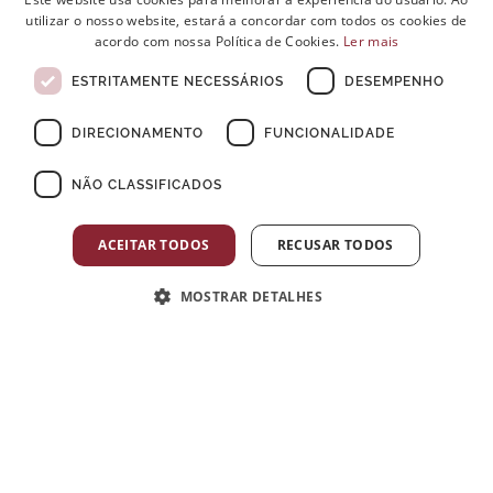
utilizar o nosso website, estará a concordar com todos os cookies de
PORTUGUESE
FAQS
acordo com nossa Política de Cookies.
Ler mais
ENGLISH
ÁREA MÉDICA
ESTRITAMENTE NECESSÁRIOS
DESEMPENHO
PORTAL DE ACESSO
FRENCH
PRODUTOS
DIRECIONAMENTO
FUNCIONALIDADE
POLÍTICA DE PRIVACIDADE
PROTECÇÃO DE DADOS
NÃO CLASSIFICADOS
PRESS KIT
PLATAFORMA DO DENUNCIANTE
ACEITAR TODOS
RECUSAR TODOS
POLÍTICA ANTI-CORRUPÇÃO
CÓDIGO DE CONDUTA
MOSTRAR DETALHES
LIVRO DE RECLAMAÇÕES ELETRÓNICO