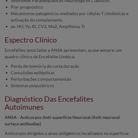
Síndromes Paraneoplásicos Neurológicos Clássicos;
Pior prognóstico
Mecanismos patogénicos mediados por células T citotóxicas e
activação do complemento.
ex. HU, Yo, Ri, CV2, Ma2, Ampifisina, Tr
Espectro Clínico
Encefalites associadas a ANSA apresentam, quase sempre, um
quadro clínico de Encefalite Límbica:
Perda de memória de curta duração
Convulsões epilépticas
Perturbações comportamentais
Sintomas psiquiátricos
Diagnóstico Das Encefalites
Autoimunes
ANSA - Anticorpos Anti-superfície Neuronal (Anti-neuronal
surface antibodies)
Anticorpos dirigidos a alvos antigénicos localizados na superfície