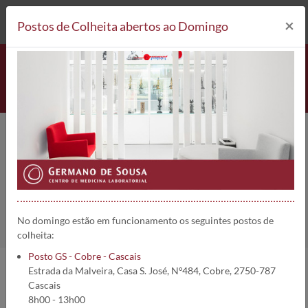
212 693 530*
Postos de Colheita
×
Postos de Colheita abertos ao Domingo
Encefalites Autoimunes
Home
Áreas Clínicas
Encefalites Autoimunes
No domingo estão em funcionamento os seguintes postos de
colheita:
Posto GS - Cobre - Cascais
Estrada da Malveira, Casa S. José, Nº484, Cobre, 2750-787
Epidemiologia
Cascais
8h00 - 13h00