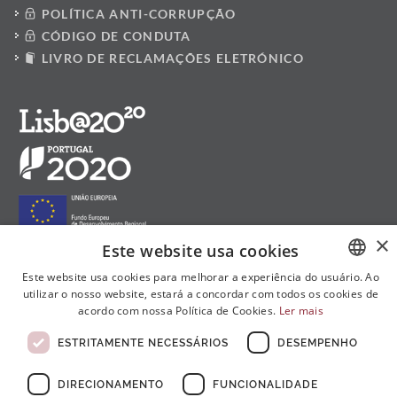
POLÍTICA ANTI-CORRUPÇÃO
CÓDIGO DE CONDUTA
LIVRO DE RECLAMAÇÕES ELETRÓNICO
×
Este website usa cookies
Este website usa cookies para melhorar a experiência do usuário. Ao
utilizar o nosso website, estará a concordar com todos os cookies de
PORTUGUESE
Siga-nos nas redes sociais:
acordo com nossa Política de Cookies.
Ler mais
ENGLISH
ESTRITAMENTE NECESSÁRIOS
DESEMPENHO
FRENCH
DIRECIONAMENTO
FUNCIONALIDADE