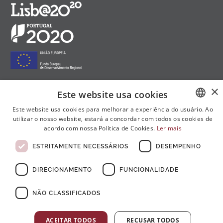
×
Este website usa cookies
Siga-nos nas redes sociais:
Este website usa cookies para melhorar a experiência do usuário. Ao
utilizar o nosso website, estará a concordar com todos os cookies de
PORTUGUESE
acordo com nossa Política de Cookies.
Ler mais
ENGLISH
ESTRITAMENTE NECESSÁRIOS
DESEMPENHO
FRENCH
DIRECIONAMENTO
FUNCIONALIDADE
NÃO CLASSIFICADOS
© Copyright 2026 . Todos Os Direitos Reservados
ACEITAR TODOS
RECUSAR TODOS