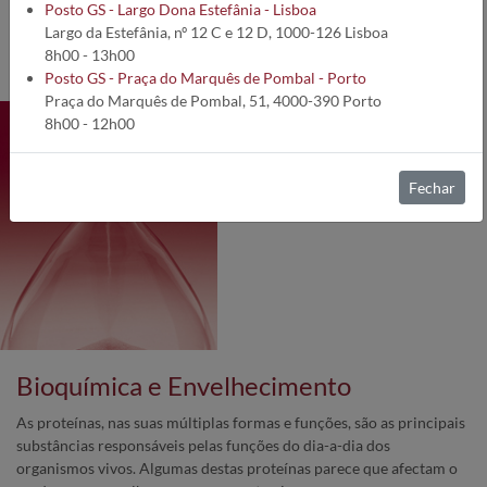
Posto GS - Largo Dona Estefânia - Lisboa
Será que está no nosso código genético?
Largo da Estefânia, nº 12 C e 12 D, 1000-126 Lisboa
Será que é onde se vive ou como se vive?
8h00 - 13h00
Alguma coisa que se faz ou que não se faz?
Posto GS - Praça do Marquês de Pombal - Porto
Alguma coisa que se come ou que não se come?
Praça do Marquês de Pombal, 51, 4000-390 Porto
8h00 - 12h00
Fechar
Bioquímica e Envelhecimento
As proteínas, nas suas múltiplas formas e funções, são as principais
substâncias responsáveis pelas funções do dia-a-dia dos
organismos vivos. Algumas destas proteínas parece que afectam o