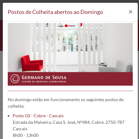
212 693 530*
Postos de Colheita
×
Postos de Colheita abertos ao Domingo
Anti-aging
Home
Áreas Clínicas
Anti-aging
No domingo estão em funcionamento os seguintes postos de
colheita:
Posto GS - Cobre - Cascais
Estrada da Malveira, Casa S. José, Nº484, Cobre, 2750-787
Qual é o segredo do envelhecimento?
Cascais
8h00 - 13h00
Qual é o segredo duma longa vida?