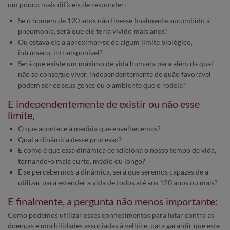
um pouco mais difíceis de responder:
Se o homem de 120 anos não tivesse finalmente sucumbido à
pneumonia, será que ele teria vivido mais anos?
Ou estava ele a aproximar-se de algum limite biológico,
intrínseco, intransponível?
Será que existe um máximo de vida humana para além da qual
não se consegue viver, independentemente de quão favorável
podem ser os seus genes ou o ambiente que o rodeia?
E independentemente de existir ou não esse
limite,
O que acontece à medida que envelhecemos?
Qual a dinâmica desse processo?
E como é que essa dinâmica condiciona o nosso tempo de vida,
tornando-o mais curto, médio ou longo?
E se percebermos a dinâmica, será que seremos capazes de a
utilizar para estender a vida de todos até aos 120 anos ou mais?
E finalmente, a pergunta não menos importante:
Como podemos utilizar esses conhecimentos para lutar contra as
doenças e morbilidades associadas à velhice, para garantir que este