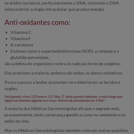
os ácidos nucleicos, particularmente o DNA, incluindo o DNA
mitocondrial, o órgão intracelular que produz energia.
Anti-oxidantes como:
Vitamina C
Vitamina E
ß-carotenos
Enzimas como o superóxidodismutase (SOD), a catalase e o
glutatião peroxidase,
são a defesa do organismo contra os radicais livres de oxigénio.
Eles previnem a maioria, embora não todos, os danos oxidativos.
Pouco a pouco a lesões acumulam-se e deterioram os tecidos e
orgãos.
Um japonês viveu 120 anos e 237 dias. É, tanto quanto sabemos, o mais longe que
algum ser humano alguma vez viveu. Morreu de pneumonia em 1986 !
A maioria dos Médicos Gerontologistas diz que o segredo está,
provavelmente, tanto na herança genética como no ambiente e no
estilo de vida.
Mas os Médicos Gerontologistas também colocam outras questões,