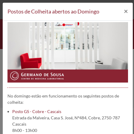
212 693 530*
Postos de Colheita
×
Postos de Colheita abertos ao Domingo
Vitamina K2 | 5565
Home
Análises
Vitamina K2
No domingo estão em funcionamento os seguintes postos de
colheita:
Posto GS - Cobre - Cascais
Estrada da Malveira, Casa S. José, Nº484, Cobre, 2750-787
Informações da análise:
Cascais
8h00 - 13h00