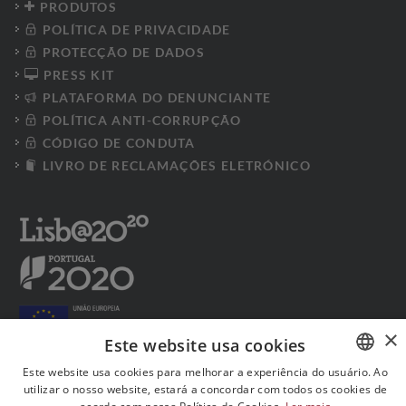
PRODUTOS
POLÍTICA DE PRIVACIDADE
PROTECÇÃO DE DADOS
PRESS KIT
PLATAFORMA DO DENUNCIANTE
POLÍTICA ANTI-CORRUPÇÃO
CÓDIGO DE CONDUTA
LIVRO DE RECLAMAÇÕES ELETRÓNICO
×
Este website usa cookies
Este website usa cookies para melhorar a experiência do usuário. Ao
utilizar o nosso website, estará a concordar com todos os cookies de
PORTUGUESE