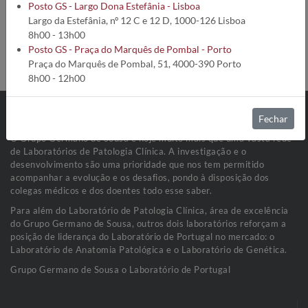
Código da análise:
5565
Posto GS - Largo Dona Estefânia - Lisboa
Tempo de execução:
18 Dias úteis
Largo da Estefânia, nº 12 C e 12 D, 1000-126 Lisboa
Método:
Cromatografia Líquida / Espectrometria de massa
8h00 - 13h00
Condições de Colheita:
Soro (3mL)
Posto GS - Praça do Marquês de Pombal - Porto
Estabilidade da amostra:
Congelar a -20ºC
Praça do Marquês de Pombal, 51, 4000-390 Porto
8h00 - 12h00
Fechar
O Grupo Germano de Sousa é hoje muito mais que uma vasta rede
de Laboratórios de Patologia Clínica. A investigação e o
desenvolvimento são uma prioridade que nos tem permitido
acompanhar a evolução e os desafios, pondo à disposição dos
colegas médicos e dos doentes todo esse saber.
Para além do Laboratório de Patologia Clínica, área de excelência
do Grupo Germano de Sousa, outros dois laboratórios reforçam a
posição de liderança do Laboratório de Portugal no mercado: o
Laboratório de Anatomia Patológica e o Laboratório de Genética.
Grupo Germano de Sousa o Laboratório de Portugal