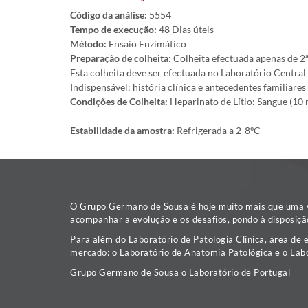
Código da análise:
5554
Tempo de execução:
48 Dias úteis
Método:
Ensaio Enzimático
Preparação de colheita:
Colheita efectuada apenas de 2ª 
Esta colheita deve ser efectuada no Laboratório Centra
Indispensável: história clínica e antecedentes familiares
Condições de Colheita:
Heparinato de Lítio: Sangue (10 
Estabilidade da amostra:
Refrigerada a 2-8ºC
O Grupo Germano de Sousa é hoje muito mais que uma va
acompanhar a evolução e os desafios, pondo à disposiçã
Para além do Laboratório de Patologia Clínica, área de 
mercado: o Laboratório de Anatomia Patológica e o Labo
Grupo Germano de Sousa o Laboratório de Portugal