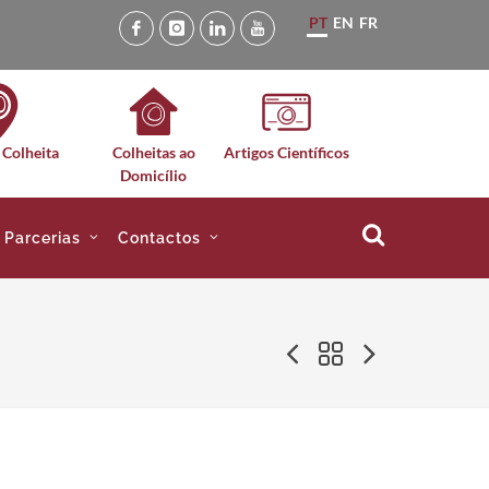
PT
EN
FR
 Colheita
Colheitas ao
Artigos Científicos
Domicílio
e Parcerias
Contactos