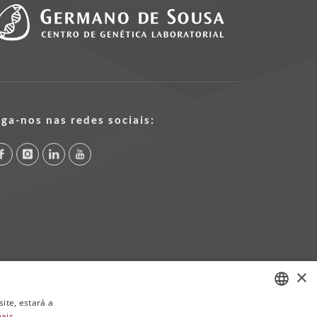
iga-nos nas redes sociais:
×
ite, estará a
mais
PORTUGUESE