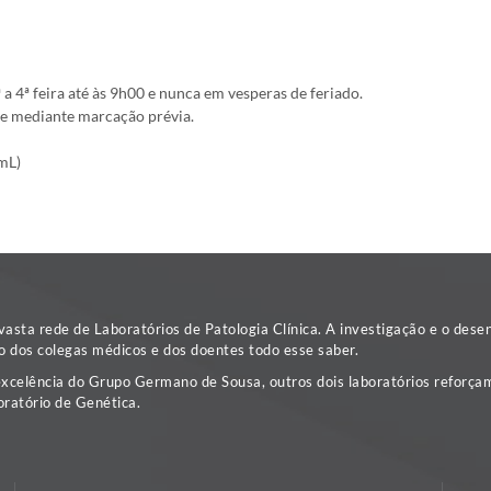
a 4ª feira até às 9h00 e nunca em vesperas de feriado.
l e mediante marcação prévia.
mL)
sta rede de Laboratórios de Patologia Clínica. A investigação e o dese
o dos colegas médicos e dos doentes todo esse saber.
excelência do Grupo Germano de Sousa, outros dois laboratórios reforçam
ratório de Genética.