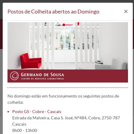
212 693 530*
Postos de Colheita
×
Postos de Colheita abertos ao Domingo
RAST-IgG4 Vespa rVes v 5 (i209) |
5509
Home
Análises
RAST-IgG4 Vespa rVes v 5 (i209)
No domingo estão em funcionamento os seguintes postos de
colheita:
Posto GS - Cobre - Cascais
Estrada da Malveira, Casa S. José, Nº484, Cobre, 2750-787
Cascais
8h00 - 13h00