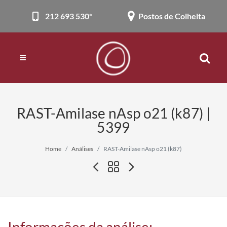
212 693 530*
Postos de Colheita
RAST-Amilase nAsp o21 (k87) |
5399
Home
Análises
RAST-Amilase nAsp o21 (k87)