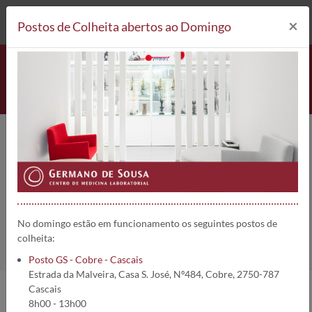
212 693 530*
Postos de Colheita
×
Postos de Colheita abertos ao Domingo
Gardnerella vaginalis (DNA)
(PCR) (Fluidos biológicos) | 5138
Home
Análises
Gardnerella vaginalis (DNA) (PCR) (Fluidos biológicos)
No domingo estão em funcionamento os seguintes postos de
colheita:
Posto GS - Cobre - Cascais
Estrada da Malveira, Casa S. José, Nº484, Cobre, 2750-787
Cascais
8h00 - 13h00