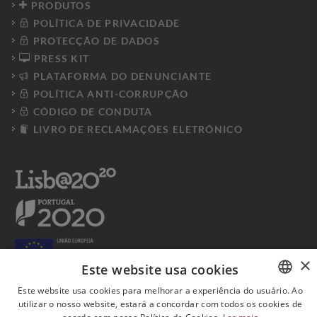
PRODUTOS
POLÍTICA DE PRIVACIDADE
PROTECÇÃO DE DADOS
PRESS KIT
PLATAFORMA DO DENUNCIANTE
POLÍTICA ANTI-CORRUPÇÃO
CÓDIGO DE CONDUTA
LIVRO DE RECLAMAÇÕES ELETRÓNICO
×
Este website usa cookies
Este website usa cookies para melhorar a experiência do usuário. Ao
utilizar o nosso website, estará a concordar com todos os cookies de
PORTUGUESE