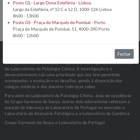
Código da análise:
5323
Posto GS - Largo Dona Estefânia - Lisboa
Tempo de execução:
18 Dias úteis
Largo da Estefânia, nº 12 C e 12 D, 1000-126 Lisboa
Método:
Polimerase Chain Reaction
8h00 - 13h00
Condições de Colheita:
Fezes (10 gr)
Posto GS - Praça do Marquês de Pombal - Porto
Estabilidade da amostra:
Refrigerada a 2-8ºC
Praça do Marquês de Pombal, 51, 4000-390 Porto
8h00 - 12h00
Fechar
O Grupo Germano de Sousa é hoje muito mais que uma vasta rede
de Laboratórios de Patologia Clínica. A investigação e o
desenvolvimento são uma prioridade que nos tem permitido
acompanhar a evolução e os desafios, pondo à disposição dos
colegas médicos e dos doentes todo esse saber.
Para além do Laboratório de Patologia Clínica, área de excelência
do Grupo Germano de Sousa, outros dois laboratórios reforçam a
posição de liderança do Laboratório de Portugal no mercado: o
Laboratório de Anatomia Patológica e o Laboratório de Genética.
Grupo Germano de Sousa o Laboratório de Portugal