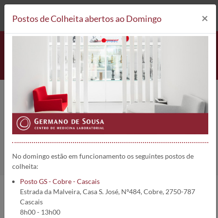
212 693 530*
Postos de Colheita
×
Postos de Colheita abertos ao Domingo
Pesquisa Astrovírus (PCR) | 5323
Home
Análises
Pesquisa Astrovírus (PCR)
No domingo estão em funcionamento os seguintes postos de
colheita:
Posto GS - Cobre - Cascais
Estrada da Malveira, Casa S. José, Nº484, Cobre, 2750-787
Informações da análise:
Cascais
8h00 - 13h00