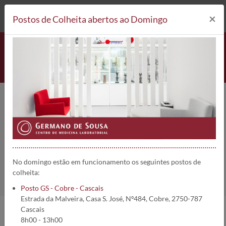
212 693 530*
Postos de Colheita
×
Postos de Colheita abertos ao Domingo
Painel somático Pulmão, Biópsia
líquida | 4432
Home
Análises
Painel somático Pulmão, Biópsia líquida
No domingo estão em funcionamento os seguintes postos de
colheita:
Posto GS - Cobre - Cascais
Estrada da Malveira, Casa S. José, Nº484, Cobre, 2750-787
Cascais
8h00 - 13h00