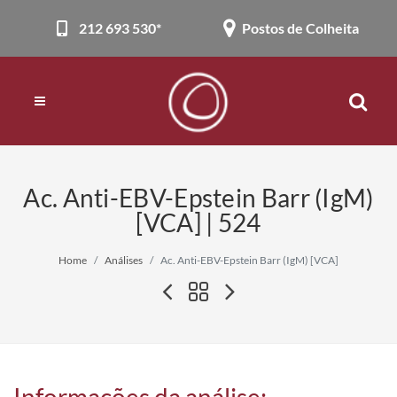
212 693 530*
Postos de Colheita
Ac. Anti-EBV-Epstein Barr (IgM)
[VCA] | 524
Home
Análises
Ac. Anti-EBV-Epstein Barr (IgM) [VCA]