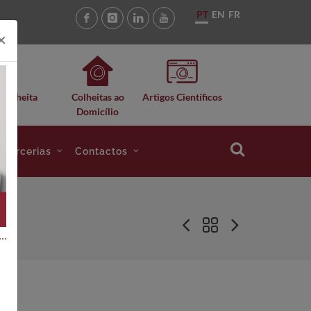
PT
EN
FR
×
 Colheita
Colheitas ao
Artigos Científicos
Domicílio
e Parcerias
Contactos