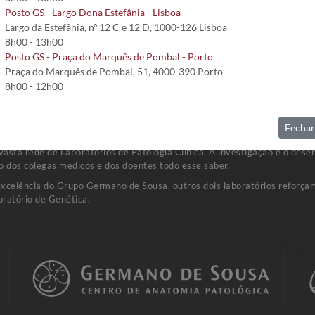
Posto GS - Largo Dona Estefânia - Lisboa
Largo da Estefânia, nº 12 C e 12 D, 1000-126 Lisboa
8h00 - 13h00
Posto GS - Praça do Marquês de Pombal - Porto
Praça do Marquês de Pombal, 51, 4000-390 Porto
8h00 - 12h00
Fechar
sta rede de Laboratórios de Patologia Clínica. A investigação e o dese
o dos colegas médicos e dos doentes todo esse saber.
excelência do Grupo Germano de Sousa, outros dois laboratórios reforçam
ratório de Genética.