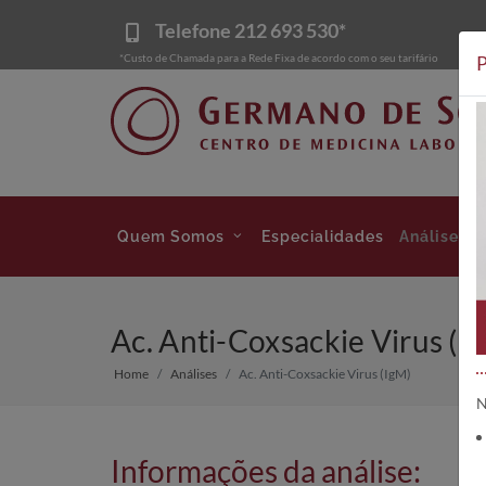
Telefone
212 693 530*
*Custo de Chamada para a Rede Fixa de acordo com o seu tarifário
P
Quem Somos
Especialidades
Análises
Ac. Anti-Coxsackie Virus (I
Home
Análises
Ac. Anti-Coxsackie Virus (IgM)
N
Informações da análise: