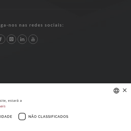
iga-nos nas redes sociais:
×
ite, estará a
mais
PORTUGUESE
ENGLISH
IDADE
NÃO CLASSIFICADOS
FRENCH