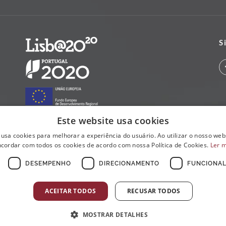
S
Este website usa cookies
 usa cookies para melhorar a experiência do usuário. Ao utilizar o nosso webs
cordar com todos os cookies de acordo com nossa Política de Cookies.
Ler 
DESEMPENHO
DIRECIONAMENTO
FUNCIONAL
ACEITAR TODOS
RECUSAR TODOS
MOSTRAR DETALHES