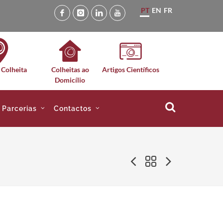
PT
EN
FR
 Colheita
Colheitas ao
Artigos Científicos
Domicílio
e Parcerias
Contactos