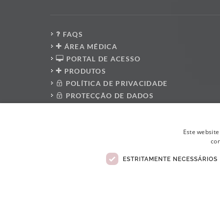
FAQS
ÁREA MÉDICA
PORTAL DE ACESSO
PRODUTOS
POLÍTICA DE PRIVACIDADE
PROTECÇÃO DE DADOS
PRESS KIT
PLATAFORMA DO DENUNCIANTE
Este website
POLÍTICA ANTI-CORRUPÇÃO
con
CÓDIGO DE CONDUTA
LIVRO DE RECLAMAÇÕES ELETRÓNICO
ESTRITAMENTE NECESSÁRIOS