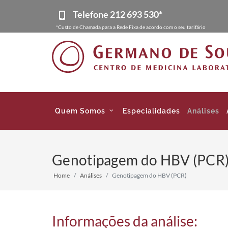
Telefone
212 693 530*
*Custo de Chamada para a Rede Fixa de acordo com o seu tarifário
Quem Somos
Especialidades
Análises
Genotipagem do HBV (PCR)
Home
Análises
Genotipagem do HBV (PCR)
Informações da análise: