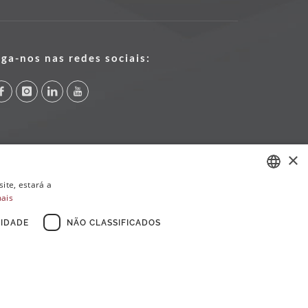
iga-nos nas redes sociais:
×
ite, estará a
mais
PORTUGUESE
ENGLISH
IDADE
NÃO CLASSIFICADOS
FRENCH