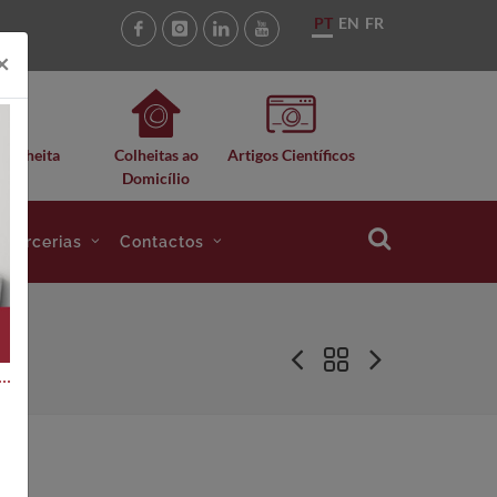
PT
EN
FR
×
 Colheita
Colheitas ao
Artigos Científicos
Domicílio
e Parcerias
Contactos