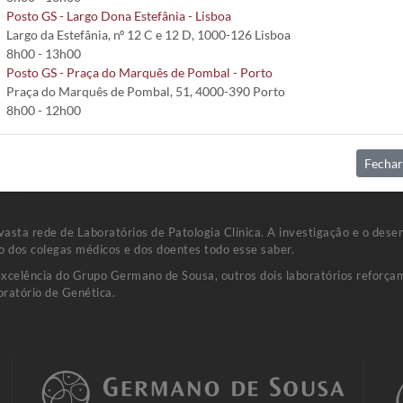
Posto GS - Largo Dona Estefânia - Lisboa
Largo da Estefânia, nº 12 C e 12 D, 1000-126 Lisboa
8h00 - 13h00
Posto GS - Praça do Marquês de Pombal - Porto
ação da manhã, após higiene oral. A amostra de expectoração deverá ser 
Praça do Marquês de Pombal, 51, 4000-390 Porto
estéril, seco, de boca larga e tampa de rosca.
8h00 - 12h00
Fechar
sta rede de Laboratórios de Patologia Clínica. A investigação e o dese
o dos colegas médicos e dos doentes todo esse saber.
excelência do Grupo Germano de Sousa, outros dois laboratórios reforçam
ratório de Genética.