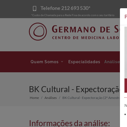
Telefone
212 693 530*
*Custo de Chamada para a Rede Fixa de acordo com o seu tarifário
P
Quem Somos
Especialidades
Análises
BK Cultural - Expectoração 
Home
Análises
BK Cultural - Expectoração (2º Amostra)
N
Informações da análise: