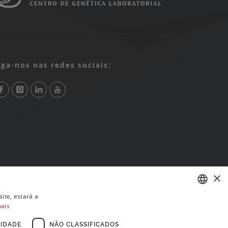
iga-nos nas redes sociais:
×
ite, estará a
mais
PORTUGUESE
ENGLISH
IDADE
NÃO CLASSIFICADOS