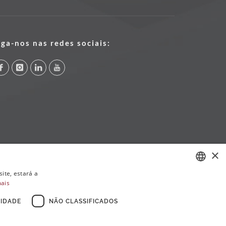
iga-nos nas redes sociais:
×
ite, estará a
mais
PORTUGUESE
ENGLISH
IDADE
NÃO CLASSIFICADOS
FRENCH