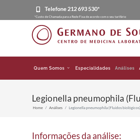
Telefone
212 693 530*
*Custo de Chamada para a Rede Fixa de acordo com o seu tarifário
Quem Somos
Especialidades
Análises
Legionella pneumophila (Flu
Home
Análises
Legionella pneumophila (Fluidos biológico
Informações da análise: