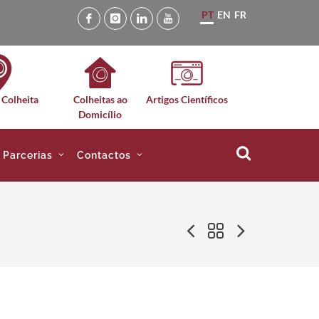
PT
EN
FR
 Colheita
Colheitas ao
Artigos Científicos
Domicílio
e Parcerias
Contactos