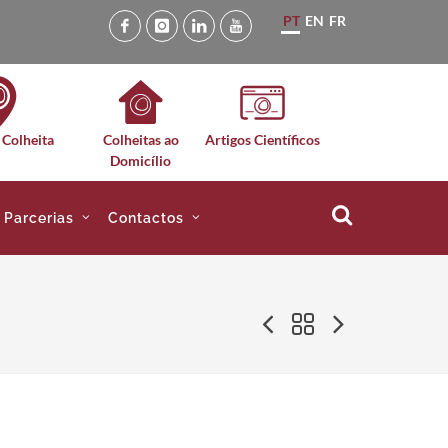
PT
EN
FR
 Colheita
Colheitas ao
Artigos Científicos
Domicílio
e Parcerias
Contactos