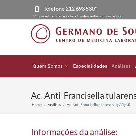
Telefone
212 693 530*
*Custo de Chamada para a Rede Fixa de acordo com o seu tarifário
Quem Somos
Especialidades
Análises
Ac. Anti-Francisella tularen
Home
Análises
Ac. Anti-Francisella tularensis (IgG/IgM)
Informações da análise: