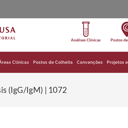
Análises Clínicas
Postos de
Áreas Clínicas
Postos de Colheita
Convenções
Projetos 
sis (IgG/IgM) | 1072