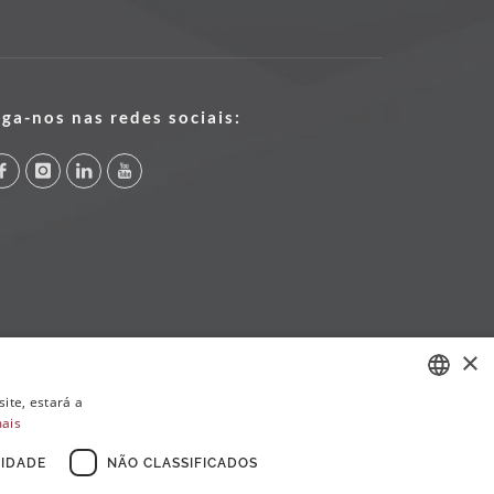
iga-nos nas redes sociais:
×
ite, estará a
mais
PORTUGUESE
ENGLISH
IDADE
NÃO CLASSIFICADOS