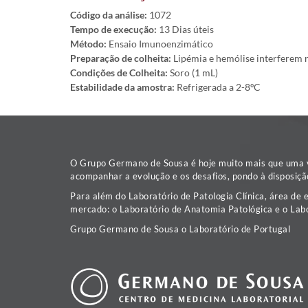
Código da análise:
1072
Tempo de execução:
13 Dias úteis
Método:
Ensaio Imunoenzimático
Preparação de colheita:
Lipémia e hemólise interferem 
Condições de Colheita:
Soro (1 mL)
Estabilidade da amostra:
Refrigerada a 2-8ºC
O Grupo Germano de Sousa é hoje muito mais que uma va
acompanhar a evolução e os desafios, pondo à disposiçã
Para além do Laboratório de Patologia Clínica, área de 
mercado: o Laboratório de Anatomia Patológica e o Labo
Grupo Germano de Sousa o Laboratório de Portugal