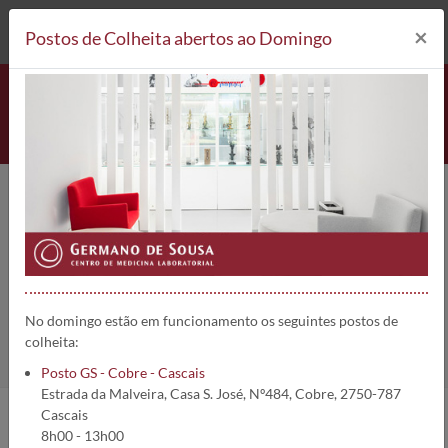
212 693 530*
Postos de Colheita
×
Postos de Colheita abertos ao Domingo
Ac. Anti-Vírus Parainfluenza 3
(IgG) | 2789
Home
Análises
Ac. Anti-Vírus Parainfluenza 3 (IgG)
No domingo estão em funcionamento os seguintes postos de
colheita:
Posto GS - Cobre - Cascais
Estrada da Malveira, Casa S. José, Nº484, Cobre, 2750-787
Cascais
8h00 - 13h00