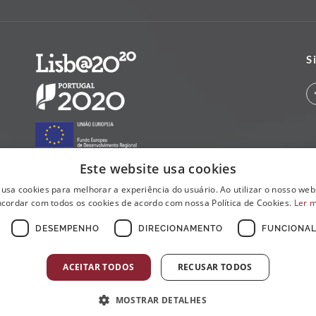
S
Este website usa cookies
 usa cookies para melhorar a experiência do usuário. Ao utilizar o nosso webs
cordar com todos os cookies de acordo com nossa Política de Cookies.
Ler 
DESEMPENHO
DIRECIONAMENTO
FUNCIONAL
ACEITAR TODOS
RECUSAR TODOS
MOSTRAR DETALHES