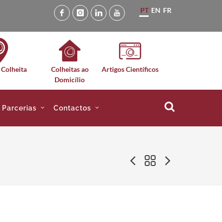
PT
EN
FR
 Colheita
Colheitas ao
Artigos Científicos
Domicílio
e Parcerias
Contactos