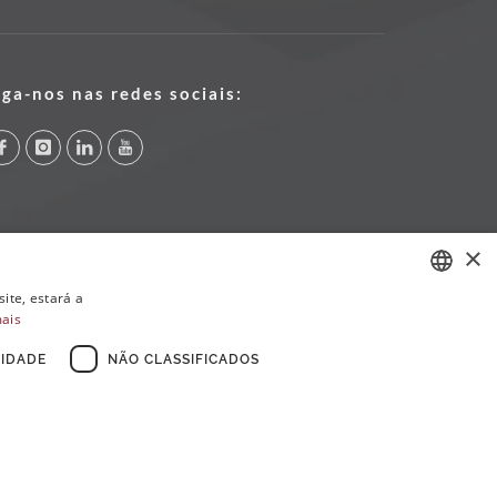
iga-nos nas redes sociais:
×
ite, estará a
mais
PORTUGUESE
ENGLISH
IDADE
NÃO CLASSIFICADOS
FRENCH