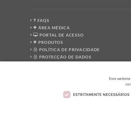
FAQS
ÁREA MÉDICA
PORTAL DE ACESSO
PRODUTOS
POLÍTICA DE PRIVACIDADE
PROTECÇÃO DE DADOS
PRESS KIT
PLATAFORMA DO DENUNCIANTE
Este website
POLÍTICA ANTI-CORRUPÇÃO
con
CÓDIGO DE CONDUTA
LIVRO DE RECLAMAÇÕES ELETRÓNICO
ESTRITAMENTE NECESSÁRIOS