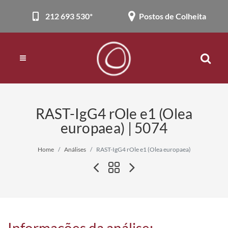
212 693 530*
Postos de Colheita
RAST-IgG4 rOle e1 (Olea
europaea) | 5074
Home
Análises
RAST-IgG4 rOle e1 (Olea europaea)