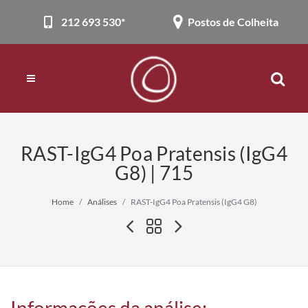
212 693 530*
Postos de Colheita
RAST-IgG4 Poa Pratensis (IgG4
G8) | 715
Home
Análises
RAST-IgG4 Poa Pratensis (IgG4 G8)