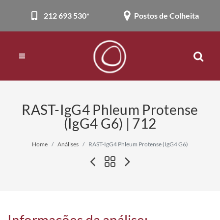
212 693 530*
Postos de Colheita
RAST-IgG4 Phleum Protense
(IgG4 G6) | 712
Home
Análises
RAST-IgG4 Phleum Protense (IgG4 G6)