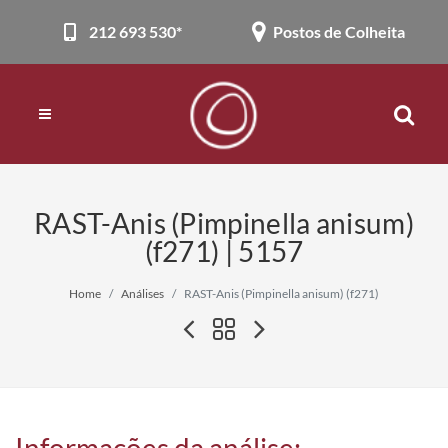
212 693 530*
Postos de Colheita
RAST-Anis (Pimpinella anisum)
(f271) | 5157
Home
Análises
RAST-Anis (Pimpinella anisum) (f271)