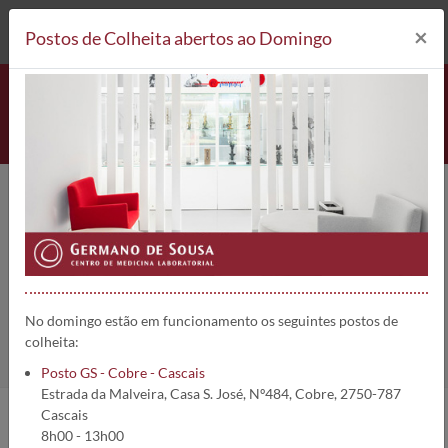
212 693 530*
Postos de Colheita
×
Postos de Colheita abertos ao Domingo
RAST-Aspergillus fumigatus rAsp
f 3 (m220) | 5080
Home
Análises
RAST-Aspergillus fumigatus rAsp f 3 (m220)
No domingo estão em funcionamento os seguintes postos de
colheita:
Posto GS - Cobre - Cascais
Estrada da Malveira, Casa S. José, Nº484, Cobre, 2750-787
Cascais
8h00 - 13h00