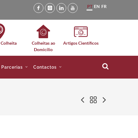
PT
EN
FR
 Colheita
Colheitas ao
Artigos Científicos
Domicílio
e Parcerias
Contactos