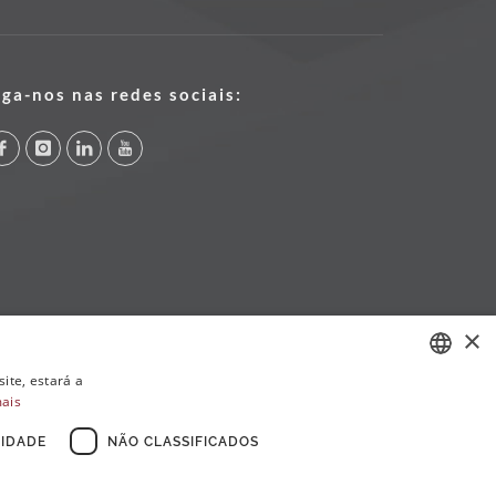
iga-nos nas redes sociais:
×
ite, estará a
mais
PORTUGUESE
ENGLISH
IDADE
NÃO CLASSIFICADOS
FRENCH