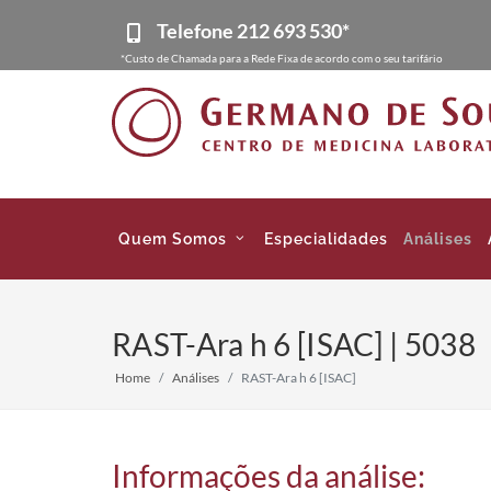
Telefone
212 693 530*
*Custo de Chamada para a Rede Fixa de acordo com o seu tarifário
Quem Somos
Especialidades
Análises
RAST-Ara h 6 [ISAC] | 5038
Home
Análises
RAST-Ara h 6 [ISAC]
Informações da análise: