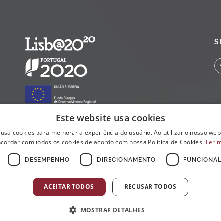
S
Este website usa cookies
 usa cookies para melhorar a experiência do usuário. Ao utilizar o nosso webs
cordar com todos os cookies de acordo com nossa Política de Cookies.
Ler 
DESEMPENHO
DIRECIONAMENTO
FUNCIONAL
ACEITAR TODOS
RECUSAR TODOS
MOSTRAR DETALHES