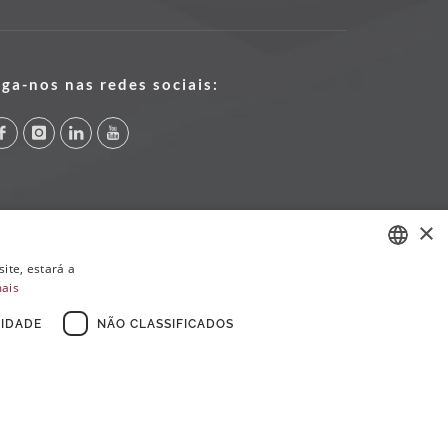
iga-nos nas redes sociais:
×
ite, estará a
mais
PORTUGUESE
ENGLISH
IDADE
NÃO CLASSIFICADOS
FRENCH