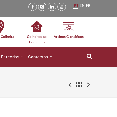
PT
EN
FR
 Colheita
Colheitas ao
Artigos Científicos
Domicílio
e Parcerias
Contactos