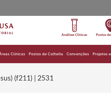
Análises Clínicas
Postos de
Áreas Clínicas
Postos de Colheita
Convenções
Projetos 
us) (f211) | 2531