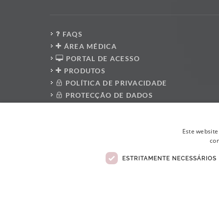
FAQS
ÁREA MÉDICA
PORTAL DE ACESSO
PRODUTOS
POLÍTICA DE PRIVACIDADE
PROTECÇÃO DE DADOS
PRESS KIT
PLATAFORMA DO DENUNCIANTE
Este website
POLÍTICA ANTI-CORRUPÇÃO
con
CÓDIGO DE CONDUTA
LIVRO DE RECLAMAÇÕES ELETRÓNICO
ESTRITAMENTE NECESSÁRIOS