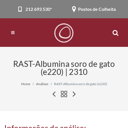
212 693 530*
Postos de Colheita
RAST-Albumina soro de gato
(e220) | 2310
Home
Análises
RAST-Albumina soro de gato (e220)