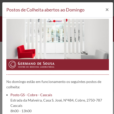
212 693 530*
Postos de Colheita
×
Postos de Colheita abertos ao Domingo
RAST-Anchova (f313) | 2283
Home
Análises
RAST-Anchova (f313)
No domingo estão em funcionamento os seguintes postos de
colheita:
Posto GS - Cobre - Cascais
Estrada da Malveira, Casa S. José, Nº484, Cobre, 2750-787
Informações da análise:
Cascais
8h00 - 13h00