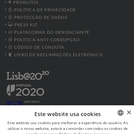
PRODUTOS
POLÍTICA DE PRIVACIDADE
PROTECÇÃO DE DADOS
PRESS KIT
PLATAFORMA DO DENUNCIANTE
POLÍTICA ANTI-CORRUPÇÃO
CÓDIGO DE CONDUTA
LIVRO DE RECLAMAÇÕES ELETRÓNICO
×
Este website usa cookies
Este website usa cookies para melhorar a experiência do usuário. Ao
utilizar o nosso website, estará a concordar com todos os cookies de
PORTUGUESE