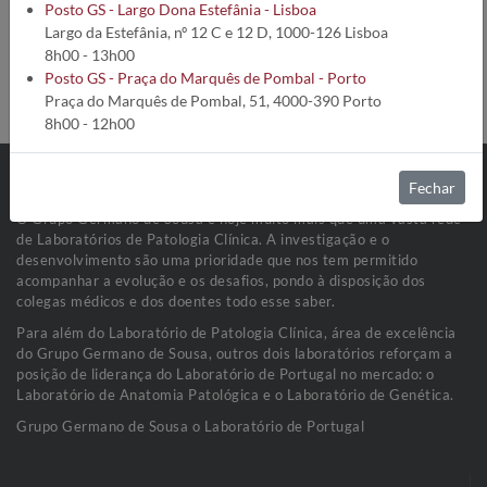
Código da análise:
2283
Posto GS - Largo Dona Estefânia - Lisboa
Tempo de execução:
8 Dias úteis
Largo da Estefânia, nº 12 C e 12 D, 1000-126 Lisboa
Método:
Ensaio Enzimoimunofluorimétrico
8h00 - 13h00
Condições de Colheita:
Soro (200 µL)
Posto GS - Praça do Marquês de Pombal - Porto
Estabilidade da amostra:
Estável 1 semana - 2-8ºC
Praça do Marquês de Pombal, 51, 4000-390 Porto
8h00 - 12h00
Fechar
O Grupo Germano de Sousa é hoje muito mais que uma vasta rede
de Laboratórios de Patologia Clínica. A investigação e o
desenvolvimento são uma prioridade que nos tem permitido
acompanhar a evolução e os desafios, pondo à disposição dos
colegas médicos e dos doentes todo esse saber.
Para além do Laboratório de Patologia Clínica, área de excelência
do Grupo Germano de Sousa, outros dois laboratórios reforçam a
posição de liderança do Laboratório de Portugal no mercado: o
Laboratório de Anatomia Patológica e o Laboratório de Genética.
Grupo Germano de Sousa o Laboratório de Portugal