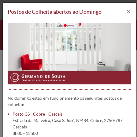
212 693 530*
Postos de Colheita
×
Postos de Colheita abertos ao Domingo
RAST-Metamizol | 1754
Home
Análises
RAST-Metamizol
No domingo estão em funcionamento os seguintes postos de
colheita:
Posto GS - Cobre - Cascais
Estrada da Malveira, Casa S. José, Nº484, Cobre, 2750-787
Informações da análise:
Cascais
8h00 - 13h00