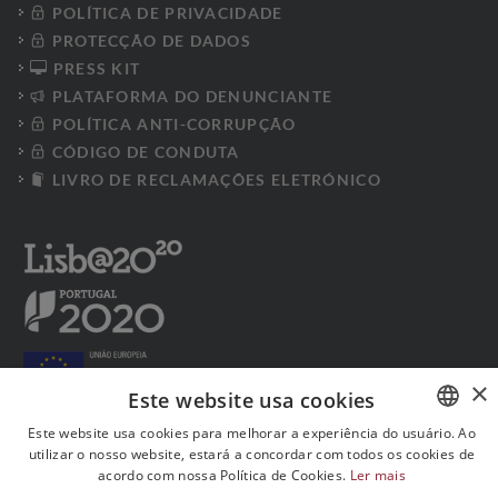
POLÍTICA DE PRIVACIDADE
PROTECÇÃO DE DADOS
PRESS KIT
PLATAFORMA DO DENUNCIANTE
POLÍTICA ANTI-CORRUPÇÃO
CÓDIGO DE CONDUTA
LIVRO DE RECLAMAÇÕES ELETRÓNICO
×
Este website usa cookies
Este website usa cookies para melhorar a experiência do usuário. Ao
utilizar o nosso website, estará a concordar com todos os cookies de
PORTUGUESE
acordo com nossa Política de Cookies.
Ler mais
Siga-nos nas redes sociais:
ENGLISH