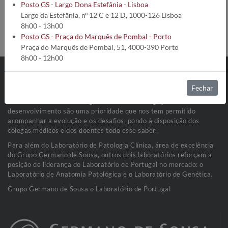
Código da análise:
1754
Posto GS - Largo Dona Estefânia - Lisboa
Tempo de execução:
8 Dias úteis
Largo da Estefânia, nº 12 C e 12 D, 1000-126 Lisboa
Método:
Radioisótopo
8h00 - 13h00
Condições de Colheita:
Soro (100 µL)
Posto GS - Praça do Marquês de Pombal - Porto
Praça do Marquês de Pombal, 51, 4000-390 Porto
8h00 - 12h00
Fechar
O Grupo Germano de Sousa é hoje muito mais que uma vasta rede
de Laboratórios de Patologia Clínica. A investigação e o
desenvolvimento são uma prioridade que nos tem permitido
acompanhar a evolução e os desafios, pondo à disposição dos
colegas médicos e dos doentes todo esse saber.
Para além do Laboratório de Patologia Clínica, área de excelência
do Grupo Germano de Sousa, outros dois laboratórios reforçam a
posição de liderança do Laboratório de Portugal no mercado: o
Laboratório de Anatomia Patológica e o Laboratório de Genética.
Grupo Germano de Sousa o Laboratório de Portugal